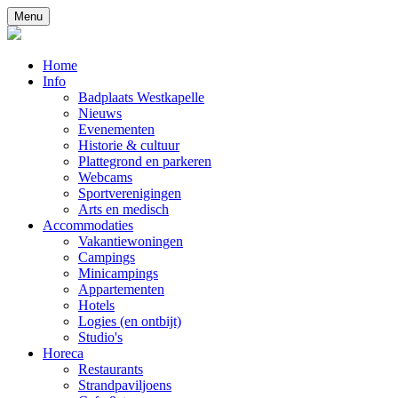
Menu
Home
Info
Badplaats Westkapelle
Nieuws
Evenementen
Historie & cultuur
Plattegrond en parkeren
Webcams
Sportverenigingen
Arts en medisch
Accommodaties
Vakantiewoningen
Campings
Minicampings
Appartementen
Hotels
Logies (en ontbijt)
Studio's
Horeca
Restaurants
Strandpaviljoens