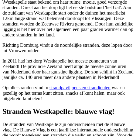
\Westkapelle staat bekend om haar ruime, mooie, goed verzorgde
stranden. Direct aan het dorp ligt het eerste badstrand 'het Gat'. Aan
de zuidkant van Westkapelle start onder de duinen het maarliefst
12km lange strand wat helemaal doorloopt tot Vlissingen. Deze
stranden worden de Zeeuwse Riviera genoemd. Door hun zuidelijke
ligging is het hier over het algemeen een paar graden warmer dan op
andere stranden in het land.
Richting Domburg vindt u de noordelijke stranden, deze lopen door
tot Vrouwenpolder.
In 2011 had het dorp Westkapelle het meeste zonneuren van
Zeeland! De provincie Zeeland heeft altijd de meeste zonne-uren
van Nederland door haar gunstige ligging. De zon schijnt in Zeeland
jaarlijks ca. 140 uren meer dan andere plaatsen in Nederland!
Op alle stranden vindt u
strandpaviljoens en strandtenten
waar u
gezellig op het terras kunt zitten, snacks af kunt halen, maar ook
uitgebreid kunt eten!
Stranden Westkapelle: blauwe vlag!
De stranden van Westkapelle zijn onderscheiden met de Blauwe
vlag. De Blauwe Vlag is een jaarlijkse internationale onderscheiding
die wordt toegekend aan stranden die veilig en schoon zijn. Voor de