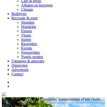
Cafe & terras
Afhalen en bezorgen
Uitgaan
Bedrijven
Recreatie & sport
Stranden
Wandelen
Fietsen
Vissen
Surfen
Ringrijden
Kermis
Sjezenrijden
Vogels spotten
Uitstapjes & attracties
Omgeving
Adverteren
Contact
Kwaliteit zonder poespas! Jaarplaats, kampeerplaats of een chalet...
Gewoonweg genieten!