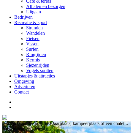
Cafe & terras
Afhalen en bezorgen
Uitgaan
Bedrijven
Recreatie & sport
Stranden
Wandelen
Fietsen
Vissen
Surfen
Ringrijden
Kermis
Sjezenrijden
Vogels spotten
Uitstapjes & attracties
Omgeving
Adverteren
Contact
Kwaliteit zonder poespas! Jaarplaats, kampeerplaats of een chalet...
Gewoonweg genieten!