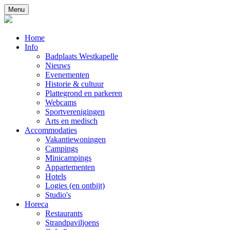
Menu
Home
Info
Badplaats Westkapelle
Nieuws
Evenementen
Historie & cultuur
Plattegrond en parkeren
Webcams
Sportverenigingen
Arts en medisch
Accommodaties
Vakantiewoningen
Campings
Minicampings
Appartementen
Hotels
Logies (en ontbijt)
Studio's
Horeca
Restaurants
Strandpaviljoens